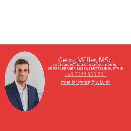
Georg Müller, MSc.
FACHGRUPPENGESCHÄFTSFÜHRUNG
VORARLBERGER LEBENSMITTELINDUSTRIE
+43 5522 305 251
mueller.georg@wkv.at