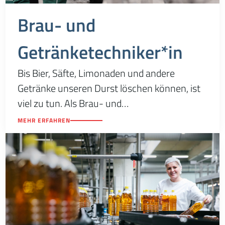
Brau- und
Getränketechniker*in
Bis Bier, Säfte, Limonaden und andere
Getränke unseren Durst löschen können, ist
viel zu tun. Als Brau- und
Getränketechniker*in fällt der gesamte
MEHR ERFAHREN
Produktionsprozess in dein Aufgabengebiet.