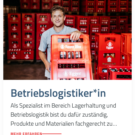
Betriebslogistiker*in
Als Spezialist im Bereich Lagerhaltung und
Betriebslogistik bist du dafür zuständig,
Produkte und Materialien fachgerecht zu
lagern und dafür zu sorgen, alle Waren und
MEHR ERFAHREN