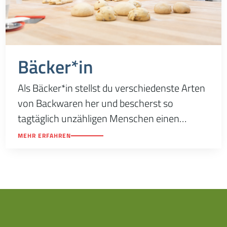
Bäcker*in
Als Bäcker*in stellst du verschiedenste Arten
von Backwaren her und bescherst so
tagtäglich unzähligen Menschen einen
leckeren Frühstückstisch. Dazu gehört nicht
MEHR ERFAHREN
nur Fingerfertigkeit und handwerkliches
Geschick, sondern auch eine Portion an
technischen Verständnis.