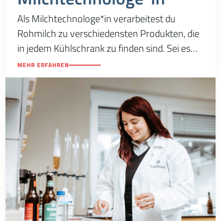
Als Milchtechnologe*in verarbeitest du
Rohmilch zu verschiedensten Produkten, die
in jedem Kühlschrank zu finden sind. Sei es
Milch, Joghurt, Topfen, Molke oder Käse – all
MEHR ERFAHREN
diese Produkte sind Ergebnisse deiner Arbeit.