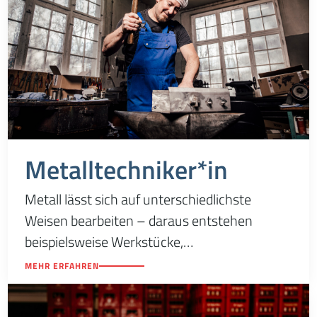
Metalltechniker*in
Metall lässt sich auf unterschiedlichste
Weisen bearbeiten – daraus entstehen
beispielsweise Werkstücke,
Maschinenabdeckungen usw. So vielfältig wie
MEHR ERFAHREN
die Bearbeitungsmöglichkeiten sind, so breit
ist auch die Auswahl an Lehrmodulen.