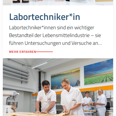
Labortechniker*in
Labortechniker*innen sind ein wichtiger
Bestandteil der Lebensmittelindustrie – sie
führen Untersuchungen und Versuche an
Rohmaterialen, Zwischen- oder
MEHR ERFAHREN
Fertigprodukten oder auch an
Produktionsabfällen durch.