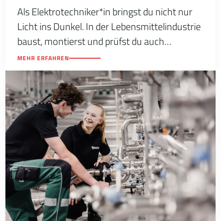
Als Elektrotechniker*in bringst du nicht nur
Licht ins Dunkel. In der Lebensmittelindustrie
baust, montierst und prüfst du auch
elektromechanische und elektronische
MEHR ERFAHREN
Anlagen sowie Maschinen.