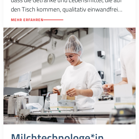
den Tisch kommen, qualitativ einwandfrei
sind.
MEHR ERFAHREN
Milchtechnologe*in