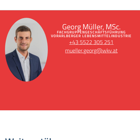
Georg Müller, MSc.
FACHGRUPPENGESCHÄFTSFÜHRUNG
VORARLBERGER LEBENSMITTELINDUSTRIE
+43 5522 305 251
mueller.georg@wkv.at