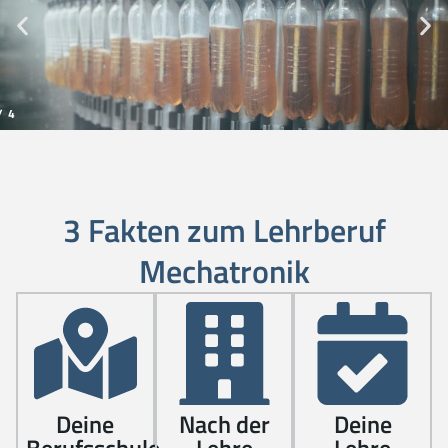
/
4
3 Fakten zum Lehrberuf
Mechatronik
Deine
Nach der
Deine