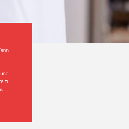
 Tann
 und
re zu
e.